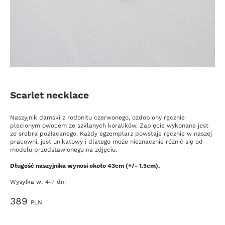
Scarlet necklace
Opis
Naszyjnik damski z rodonitu czerwonego, ozdobiony ręcznie
plecionym owocem ze szklanych koralików. Zapięcie wykonane jest
ze srebra pozłacanego. Każdy egzemplarz powstaje ręcznie w naszej
pracowni, jest unikatowy i dlatego może nieznacznie różnić się od
modelu przedstawionego na zdjęciu.
Długość naszyjnika wynosi około 43cm (+/- 1.5cm).
Wysyłka w: 4-7 dni
Cena
389
PLN
Wybierz