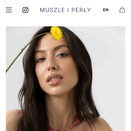
Muszle i Perły
Instagram
EN
Otwó
0
Masz
produk